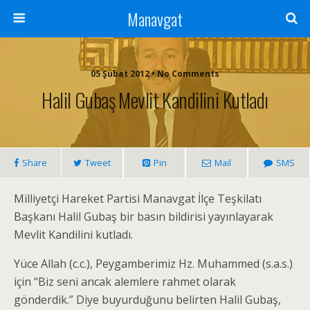
Manavgat
05 Şubat 2012 • No Comments
Halil Gubaş Mevlit Kandilini Kutladı
Share
Tweet
Pin
Mail
SMS
Milliyetçi Hareket Partisi Manavgat İlçe Teşkilatı
Başkanı Halil Gubaş bir basın bildirisi yayınlayarak
Mevlit Kandilini kutladı.
Yüce Allah (c.c.), Peygamberimiz Hz. Muhammed (s.a.s.)
için “Biz seni ancak alemlere rahmet olarak
gönderdik.” Diye buyurduğunu belirten Halil Gubaş,