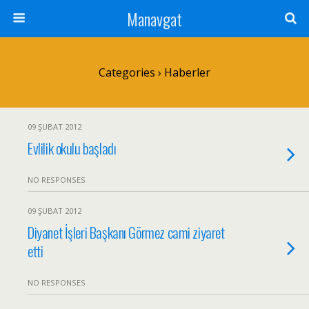
Manavgat
Categories ›
Haberler
09 ŞUBAT 2012
Evlilik okulu başladı
NO RESPONSES
09 ŞUBAT 2012
Diyanet İşleri Başkanı Görmez cami ziyaret
etti
NO RESPONSES