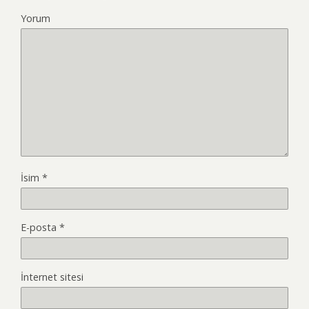
Yorum
İsim
*
E-posta
*
İnternet sitesi