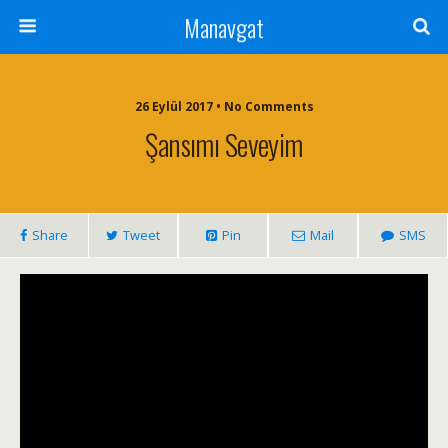
Manavgat
26 Eylül 2017 • No Comments
Şansımı Seveyim
Share
Tweet
Pin
Mail
SMS